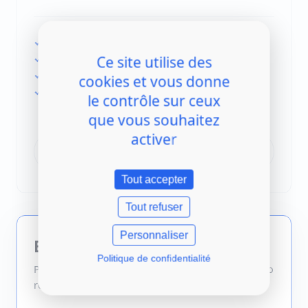
Actualizaciones (CMS, temas, plugins)
Copias de seguridad regulares
Ce site utilise des
Monitorización de seguridad y antispam
cookies et vous donne
Restauración en caso de caída
le contrôle sur ceux
que vous souhaitez
activer
Proteger mi web
Tout accepter
Tout refuser
EL MÁS POPULAR
Personnaliser
Esencial
Politique de confidentialité
Para una web activa que requiere añadir contenido
regularmente.