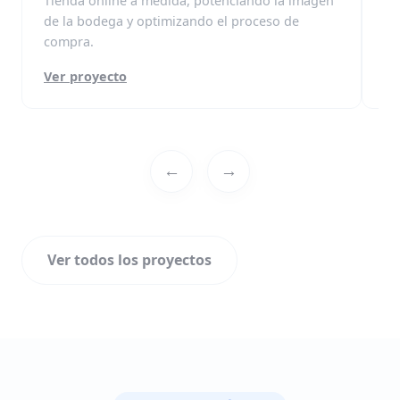
Tienda online a medida, potenciando la imagen
Po
de la bodega y optimizando el proceso de
ce
compra.
de
Ver proyecto
Ve
←
→
Ver todos los proyectos